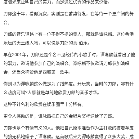
度曝光来证明自己的实力，而是通过优秀的作品来说话。
刀郎这十年，看似沉寂，实则是在蓄势待发，在等待一个更广阔的舞
台。
刀郎的音乐道路上有一位不得不提的贵人，那就是谭咏麟。这位香港
乐坛的天王级人物，可以说是刀郎的真·伯乐。
早在2001年，刀郎还是个名不见经传的小歌手时，谭咏麟就看出了他
的潜力，邀请他参加自己的演唱会。谭咏麟不仅邀请刀郎参加演唱
会，还当众称赞他是西域第一歌手。
你别以为谭咏麟这么做是为了蹭热度。开玩笑，当时的刀郎，哪有什
么热度可蹭?人家就是单纯地欣赏刀郎的音乐才华。
这种不计名利的欣赏在娱乐圈里十分稀有。
更令人感动的是，谭咏麟把自己的金唱片奖杯送给了刀郎。
刀郎也是个有情有义的人。他把自己原本准备作为主打歌的披着羊皮
的狼无私地赠予了谭咏麟。这首歌后来为谭咏麟赢得了众多大奖，成