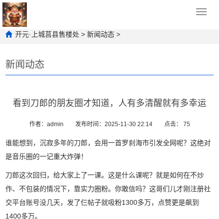
Toggl
navig
开元·上城莒县售楼处
>
新闻动态
>
新闻动态
看到刀郎的朋友圈才知道，人有多清醒就有多幸运
作者：admin
发布时间：2025-11-30 22:14
点击： 75
谁能想到，沉寂多年的刀郎，会用一首罗刹海市引发全网呢？这绝对
是音乐圈的一记重大炸弹！
刀郎这次回归，给大家上了一课。这是什么课呢？就是如何在不炒
作、不包装的情况下，靠实力圈粉。你敢信吗？这哥们儿才刚注册社
交平台账号没几天，发了仨帖子就吸粉1300多万，点赞更是飙到
1400多万。