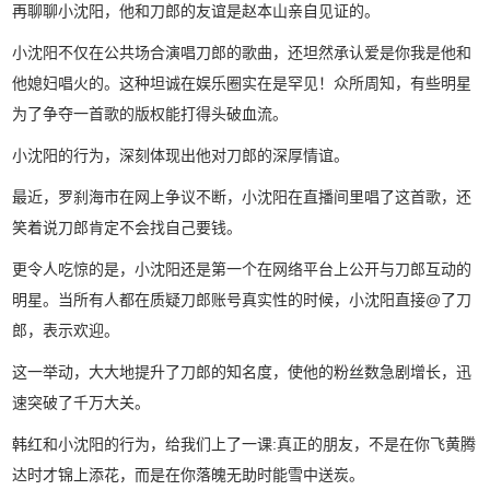
再聊聊小沈阳，他和刀郎的友谊是赵本山亲自见证的。
小沈阳不仅在公共场合演唱刀郎的歌曲，还坦然承认爱是你我是他和
他媳妇唱火的。这种坦诚在娱乐圈实在是罕见！众所周知，有些明星
为了争夺一首歌的版权能打得头破血流。
小沈阳的行为，深刻体现出他对刀郎的深厚情谊。
最近，罗刹海市在网上争议不断，小沈阳在直播间里唱了这首歌，还
笑着说刀郎肯定不会找自己要钱。
更令人吃惊的是，小沈阳还是第一个在网络平台上公开与刀郎互动的
明星。当所有人都在质疑刀郎账号真实性的时候，小沈阳直接@了刀
郎，表示欢迎。
这一举动，大大地提升了刀郎的知名度，使他的粉丝数急剧增长，迅
速突破了千万大关。
韩红和小沈阳的行为，给我们上了一课:真正的朋友，不是在你飞黄腾
达时才锦上添花，而是在你落魄无助时能雪中送炭。