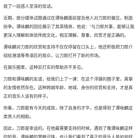
就了一段感人至深的佳话。
近期，部分媒体试图通过在谭咏麟面前提及他人对刀郎的偏见，制造
纷争。谭咏麟的回应展示了其高情商，他说：“与刀郎共事，能够让我
更深入理解和体验传统文化，相互理解、尊重、欣赏才是正确的。
谭咏麟对刀郎的欣赏和支持不仅仅停留在口头上，他还积极把刀郎介
绍给港澳等粤语区的观众，让刀郎打开了新的市场。
在娱乐圈里，这种实打实的帮助并不多见。
刀郎和谭咏麟的友谊，给我们上了一课：在这个浮躁的圈子里，真挚
的友情依然存在。这种跨越年龄、地域、身份的欣赏和支持，才是真
正的音乐人该有的样子。
你看，刀郎能有今天的成就，除了自身的才华，也是得到了谭咏麟这
类贵人的相助。
因此，刀郎是幸运的。在他最需要支持的时候，遇到了像谭咏麟这样
的知音。谭咏麟的慧眼识珠，也让我们看到了真正的音乐人是如何欣