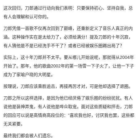
这次回归，刀郎通过行动向我们表明：只要保持初心、坚持自我，总
有人会理解和认可你的。
刀郎凭借一首歌不仅再次回到了巅峰，还重新定义了音乐人真正的内
涵。这种操作实在是太给力了，必须给满分！提及刀郎的十年沉寂，
有人猜他是不是已经洗手不干了？或者已经被娱乐圈踢出局了？
实际上，这十年刀郎并不太平。要从哪儿开始说呢，那就得从2004年
开始了。那年，他的歌曲2002年的第一场雪一下子火了，让他一下子
成为了家喻户晓的大明星。
按理说，刀郎应该乘胜追击，再接再厉才对，可是他却选择了退圈。
刀郎之所以这样选择，是因为他已经厌倦了娱乐圈的纷纷扰扰。有人
说他是装神弄鬼，有人说他是哗众取宠。面对这些质疑和抨击，刀郎
的回应可以说是高情商高段位的：“喜欢我也好，讨厌我也罢，这些都
无关紧要。
最终我们都会被人们遗忘。